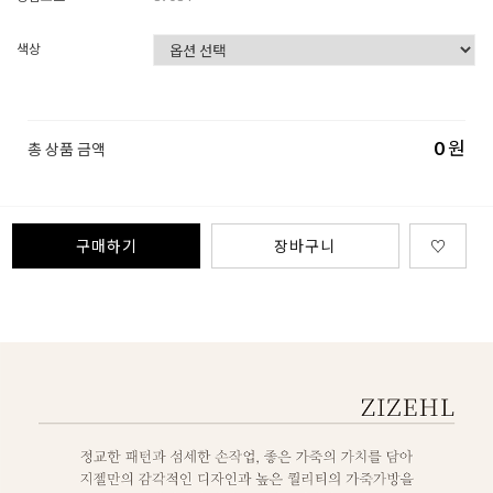
색상
0
원
총 상품 금액
구매하기
장바구니
♡