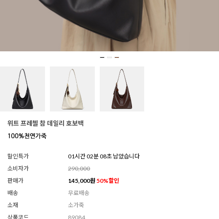
위트 프레첼 참 데일리 호보백
할인특가
01시간 02분 06초 남았습니다
소비자가
290,000
판매가
145,000
원
50
%할인
배송
무료배송
소재
소가죽
상품코드
89084