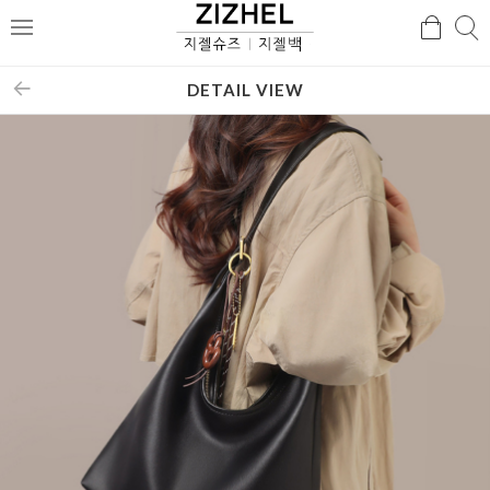
검
검
메
색
색
뉴
DETAIL VIEW