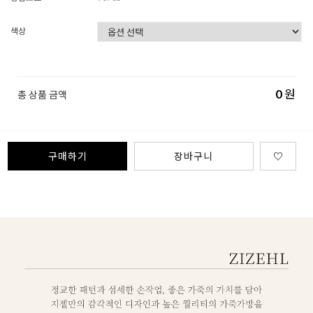
색상
0
원
총 상품 금액
구매하기
장바구니
♡