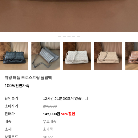
위빙 매듭 드로스트링 플랩백
할인특가
12시간 51분 27초 남았습니다
소비자가
290,000
판매가
145,000
원
50
%할인
배송
무료배송
소재
소가죽
상품코드
90765