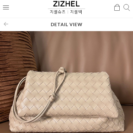
검
검
메
색
색
뉴
DETAIL VIEW