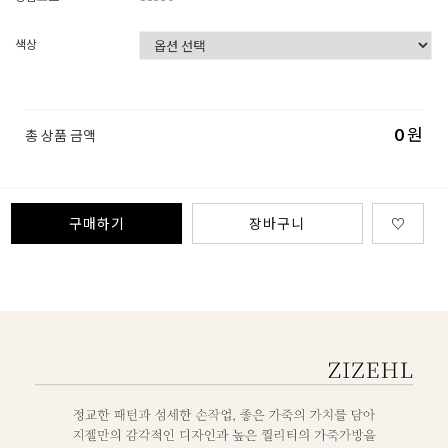
색상
0
원
총 상품 금액
구매하기
장바구니
♡