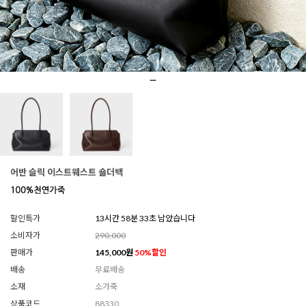
어반 슬릭 이스트웨스트 숄더백
할인특가
13시간 58분 30초 남았습니다
소비자가
290,000
판매가
145,000
원
50
%할인
배송
무료배송
소재
소가죽
상품코드
88330