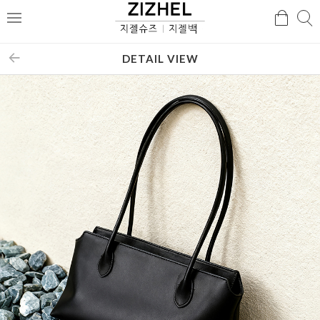
검
검
메
색
색
뉴
DETAIL VIEW