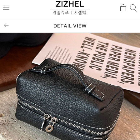
검
검
메
색
색
뉴
DETAIL VIEW