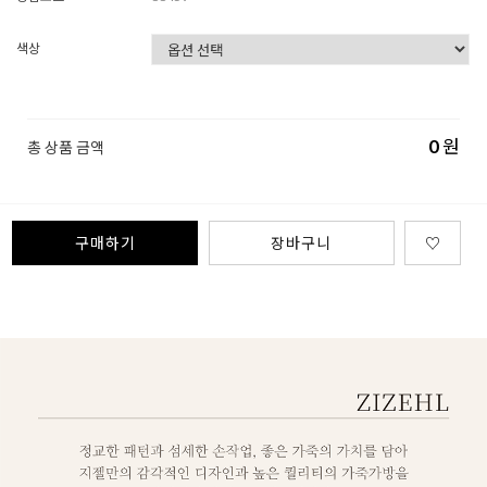
색상
0
원
총 상품 금액
구매하기
장바구니
♡