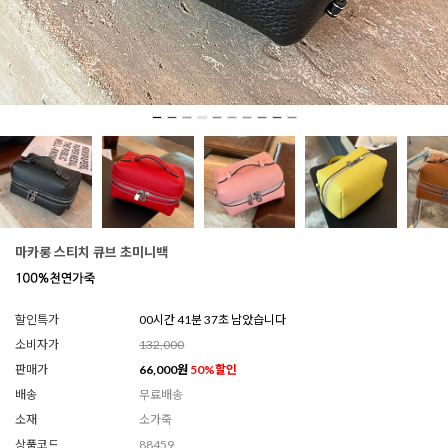
마카롱 스티치 큐브 초미니백
할인특가
00시간 41분 33초 남았습니다
소비자가
132,000
판매가
66,000
원
50
%할인
배송
무료배송
소재
소가죽
상품코드
88459