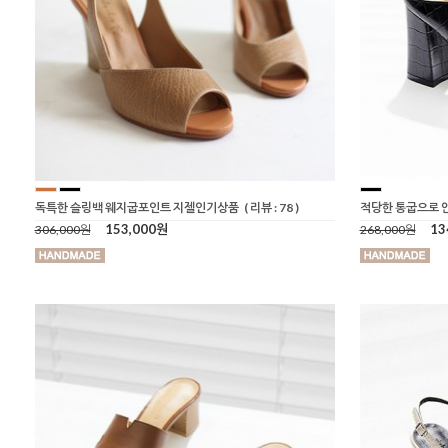
독특한 슬링백 웨지굽포인트 지젤인기상품
( 리뷰 : 78 )
적당한 통굽으로 
153,000원
13
306,000원
268,000원