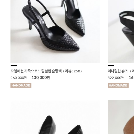
꼬임패턴 가죽으로 느낌살린 슬링백
( 리뷰 : 250 )
미니멀한 슈즈
( 
130,000원
16
260,000원
322,000원