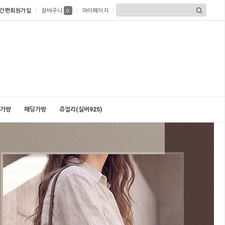
간편회원가입
장바구니
마이페이지
0
가방
패딩가방
쥬얼리(실버925)