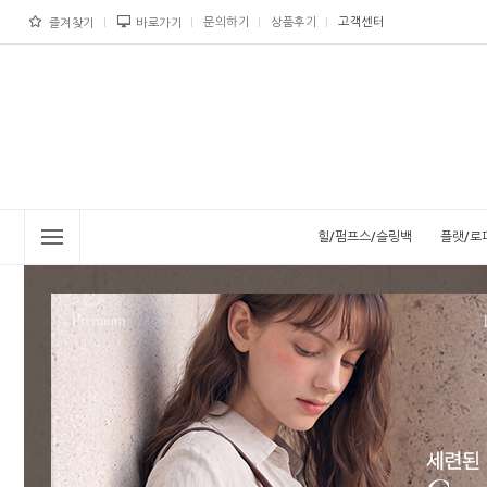
문의하기
상품후기
고객센터
즐겨찾기
바로가기
힐/펌프스/슬링백
플랫/로