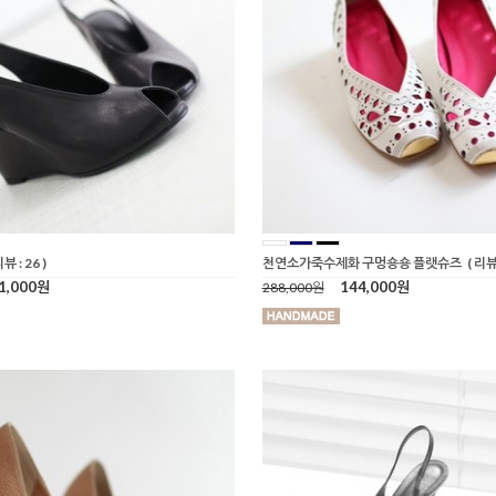
리뷰 : 26 )
천연소가죽수제화 구멍숑숑 플랫슈즈
( 리뷰 
1,000원
144,000원
288,000원