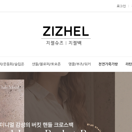
로그인
퍼/운동화/슬립온
샌들/블로퍼/토오픈
앵클/부츠/워커
천연가죽가방
라탄