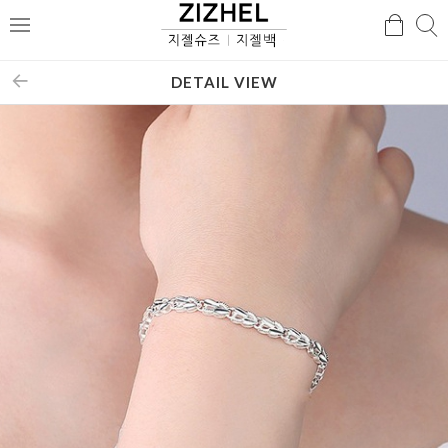
검
검
메
색
색
뉴
DETAIL VIEW