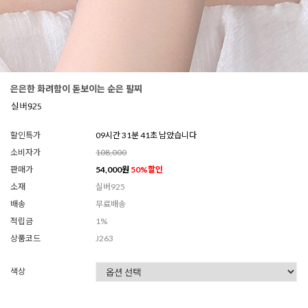
은은한 화려함이 돋보이는 순은 팔찌
할인특가
09시간 31분 38초 남았습니다
소비자가
108,000
판매가
54,000
원
50
%할인
소재
실버925
배송
무료배송
적립금
1%
상품코드
J263
색상