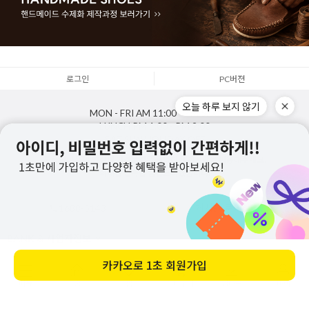
로그인
PC버젼
MON - FRI
AM 11:00 - PM 5:00
LUNCH
PM 1:00 - PM 2:00
SAT,SUN,HOLIDAY
OFF
통화량이 많아 연결이 어려울경우 문의하기 게시판을 이용해주세요.
최대한 신속한 답변드리겠습니다.
1688-5143
게시판 문의하기
BANK & 사업자정보
Copyright
주식회사지젤
. All rights reserved. Designed by zizhel.co.kr
메뉴
홈
찜
장바구니
앱다운
마이