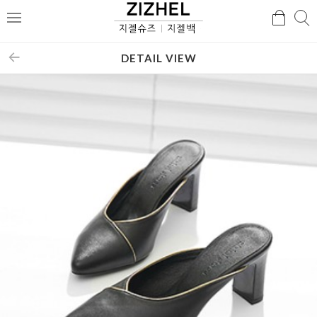
검
검
메
색
색
뉴
DETAIL VIEW