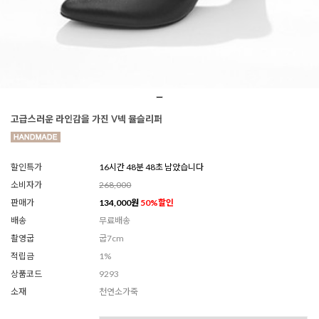
고급스러운 라인감을 가진 V넥 뮬슬리퍼
할인특가
16시간 48분 46초 남았습니다
소비자가
268,000
판매가
134,000
원
50
%할인
배송
무료배송
촬영굽
굽7cm
적립금
1%
상품코드
9293
소재
천연소가죽