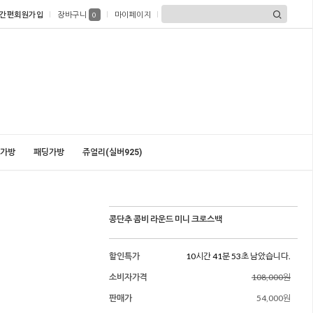
간편회원가입
장바구니
마이페이지
0
가방
패딩가방
쥬얼리(실버925)
콩단추 콤비 라운드 미니 크로스백
할인특가
10시간 41분 51초 남았습니다.
소비자가격
108,000원
판매가
54,000원