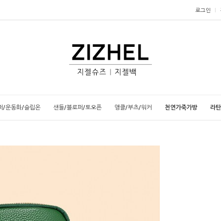
로그인
퍼/운동화/슬립온
샌들/블로퍼/토오픈
앵클/부츠/워커
천연가죽가방
라탄