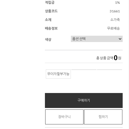
적립금
1%
상품코드
31661
소재
소가죽
배송정보
무료배송
색상
0
총 상품 금액
원
무이자할부가능
구매하기
장바구니
찜하기