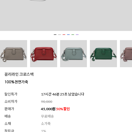
꼼리라인 크로스백
할인특가
17시간 46분 23초 남았습니다
소비자가
90,000
판매가
45,000
원
50
%할인
배송
무료배송
소재
소가죽
적립금
1%