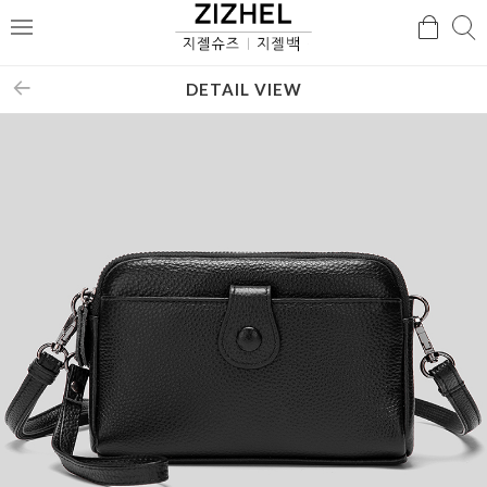
검
검
메
색
색
뉴
DETAIL VIEW