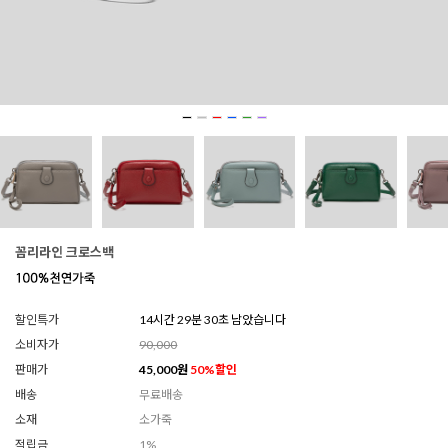
꼼리라인 크로스백
할인특가
14시간 29분 28초 남았습니다
소비자가
90,000
판매가
45,000
원
50
%할인
배송
무료배송
소재
소가죽
적립금
1%