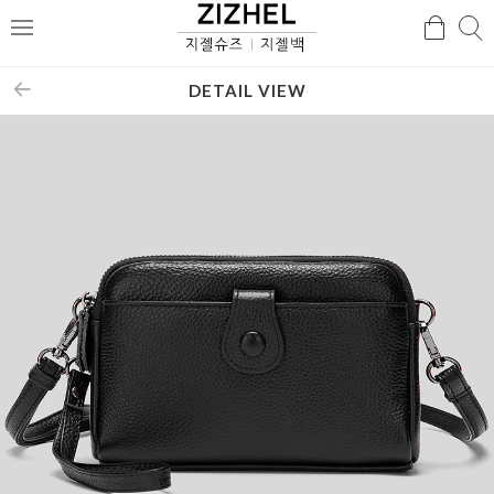
검
검
메
색
색
뉴
DETAIL VIEW