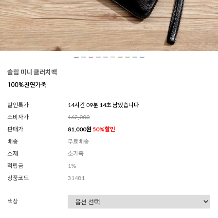
슬림 미니 클러치백
할인특가
14시간 09분 11초 남았습니다
소비자가
162,000
판매가
81,000
원
50
%할인
배송
무료배송
소재
소가죽
적립금
1%
상품코드
31481
색상