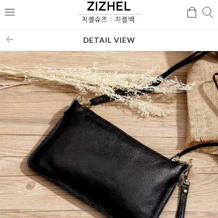
검
검
메
색
색
뉴
DETAIL VIEW