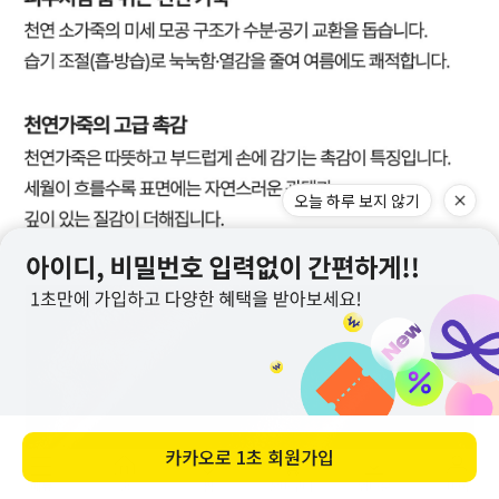
오늘 하루 보지 않기
카카오로
1초 회원가입
메뉴
홈
찜
장바구니
앱다운
마이