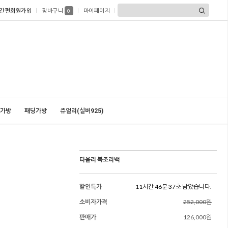
간편회원가입
장바구니
마이페이지
0
가방
패딩가방
쥬얼리(실버925)
타올리 복조리백
할인특가
11시간 46분 36초 남았습니다.
소비자가격
252,000원
판매가
126,000원