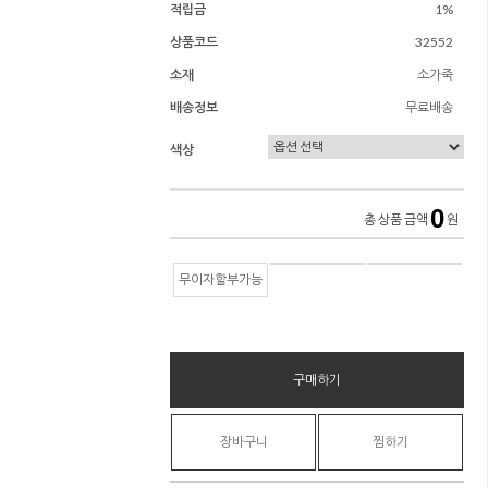
적립금
1%
상품코드
32552
소재
소가죽
배송정보
무료배송
색상
0
총 상품 금액
원
무이자할부가능
구매하기
장바구니
찜하기