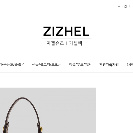
로그인
퍼/운동화/슬립온
샌들/블로퍼/토오픈
앵클/부츠/워커
천연가죽가방
라탄