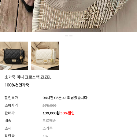
소가죽 미니 크로스백 ZIZEL
할인특가
04시간 08분 37초 남았습니다
소비자가
278,000
판매가
139,000
원
50
%할인
배송
무료배송
소재
소가죽
적립금
1%