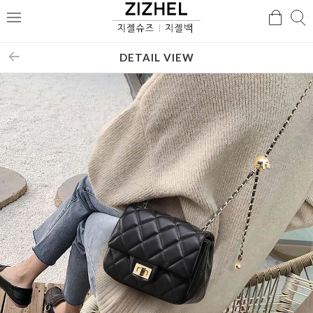
검
검
메
색
색
뉴
DETAIL VIEW