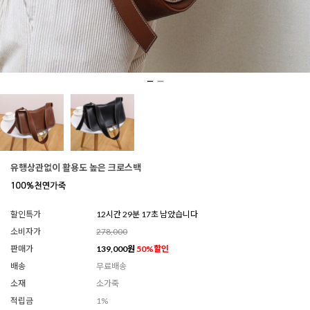
유행상관없이 활용도 높은 크로스백
할인특가
12시간 29분 13초 남았습니다
소비자가
278,000
판매가
139,000
원
50
%할인
배송
무료배송
소재
소가죽
적립금
1%