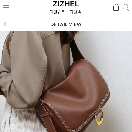
검
검
메
색
색
뉴
DETAIL VIEW