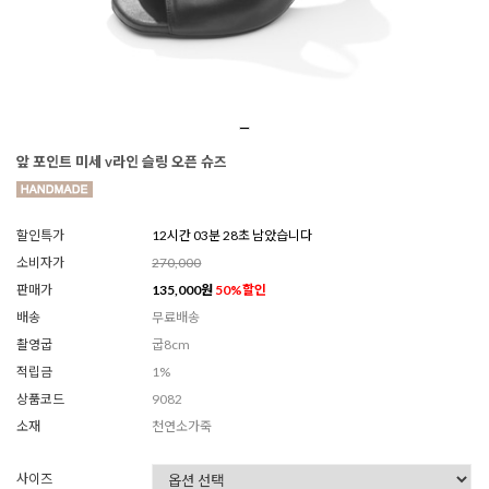
앞 포인트 미세 v라인 슬링 오픈 슈즈
할인특가
12시간 03분 26초 남았습니다
소비자가
270,000
판매가
135,000
원
50
%할인
배송
무료배송
촬영굽
굽8cm
적립금
1%
상품코드
9082
소재
천연소가죽
사이즈