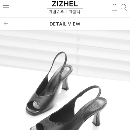
검
검
메
색
색
뉴
DETAIL VIEW