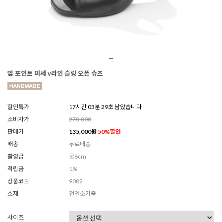
앞 포인트 미세 v라인 슬링 오픈 슈즈
할인특가
17시간 03분 27초 남았습니다
소비자가
270,000
판매가
135,000
원
50
%할인
배송
무료배송
촬영굽
굽8cm
적립금
1%
상품코드
9082
소재
천연소가죽
사이즈