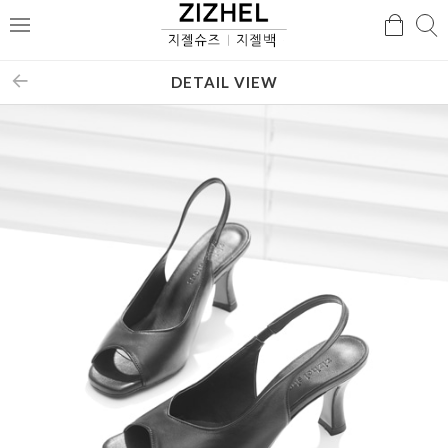
검
검
메
색
색
뉴
DETAIL VIEW