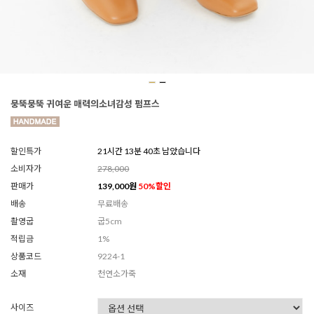
뭉뚝뭉뚝 귀여운 매력의소녀감성 펌프스
할인특가
21시간 13분 39초 남았습니다
소비자가
278,000
판매가
139,000
원
50
%할인
배송
무료배송
촬영굽
굽5cm
적립금
1%
상품코드
9224-1
소재
천연소가죽
사이즈