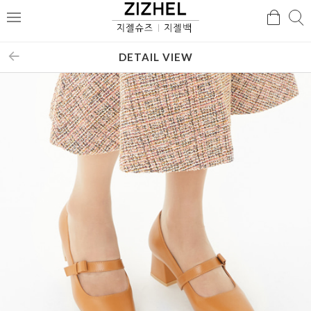
검
검
메
색
색
뉴
DETAIL VIEW