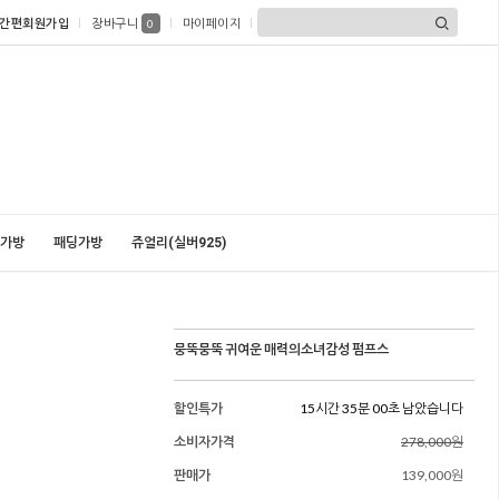
간편회원가입
장바구니
마이페이지
0
가방
패딩가방
쥬얼리(실버925)
뭉뚝뭉뚝 귀여운 매력의소녀감성 펌프스
할인특가
15시간 34분 59초 남았습니다
소비자가격
278,000원
판매가
139,000원