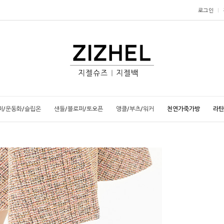
로그인
퍼/운동화/슬립온
샌들/블로퍼/토오픈
앵클/부츠/워커
천연가죽가방
라탄