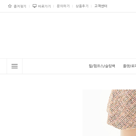
문의하기
상품후기
고객센터
즐겨찾기
바로가기
힐/펌프스/슬링백
플랫/로