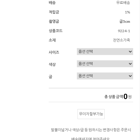
배송
무료배송
적립금
1%
촬영굽
굽5cm
상품코드
9224-1
소재
천연소가죽
사이즈
색상
굽
0
총 상품 금액
원
무이자할부가능
발볼이넓거나 색상/굽 등 원하시는 변경사항은 주문시
배송메세지에 적어주세요.