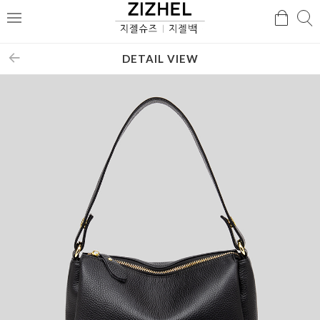
검
검
메
색
색
뉴
DETAIL VIEW