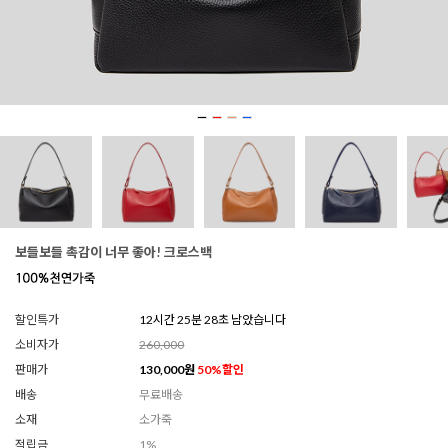
보들보들 촉감이 너무 좋아! 크로스백
할인특가
12시간 25분 26초 남았습니다
소비자가
260,000
판매가
130,000
원
50
%할인
배송
무료배송
소재
소가죽
적립금
1%