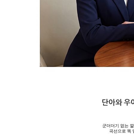
단아와 우
군더더기 없는 
곡선으로 똑