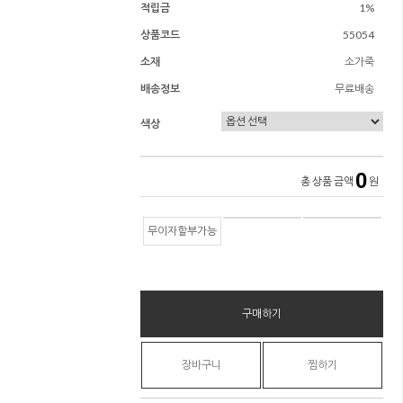
적립금
1%
상품코드
55054
소재
소가죽
배송정보
무료배송
색상
0
총 상품 금액
원
무이자할부가능
구매하기
장바구니
찜하기