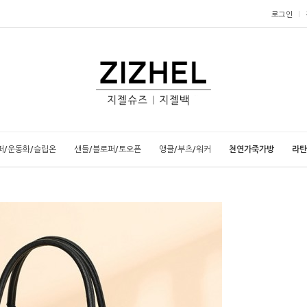
로그인
퍼/운동화/슬립온
샌들/블로퍼/토오픈
앵클/부츠/워커
천연가죽가방
라탄