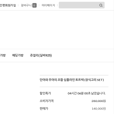
간편회원가입
장바구니
마이페이지
0
가방
패딩가방
쥬얼리(실버925)
단아와 우아의 조합 심플라인 토트백 (장식고리 SET)
할인특가
04시간 05분 58초 남았습니다.
소비자가격
280,000원
판매가
140,000원