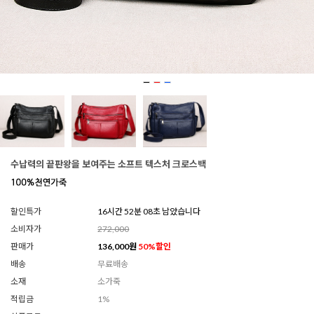
수납력의 끝판왕을 보여주는 소프트 텍스처 크로스백
할인특가
16시간 52분 05초 남았습니다
소비자가
272,000
판매가
136,000
원
50
%할인
배송
무료배송
소재
소가죽
적립금
1%