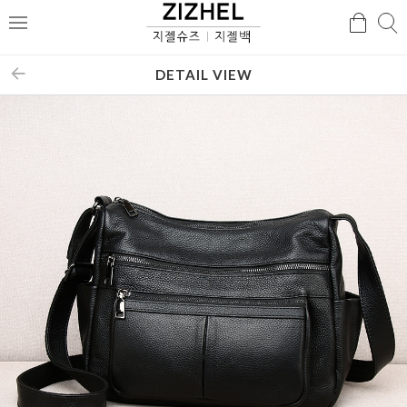
검
검
메
색
색
뉴
DETAIL VIEW