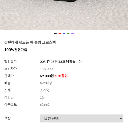
간편하게 핸드폰 쏙 몰링 크로스백
할인특가
00시간 23분 49초 남았습니다
소비자가
138,000
판매가
69,000
원
50
%할인
배송
무료배송
소재
소가죽
적립금
1%
상품코드
62662
색상