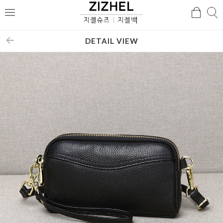
검
검
메
색
색
뉴
DETAIL VIEW