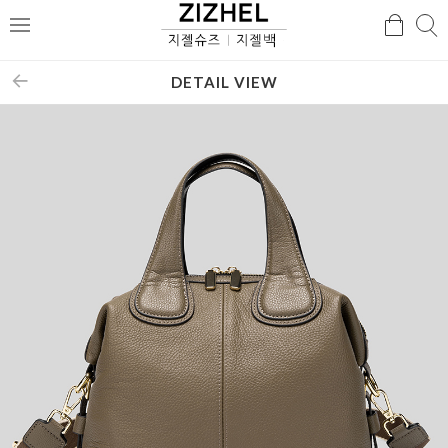
검
검
메
색
색
뉴
DETAIL VIEW