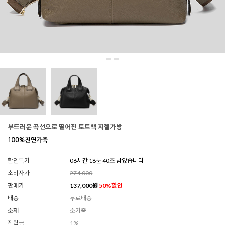
부드러운 곡선으로 떨어진 토트백 지젤가방
할인특가
06시간 18분 38초 남았습니다
소비자가
274,000
판매가
137,000
원
50
%할인
배송
무료배송
소재
소가죽
적립금
1%