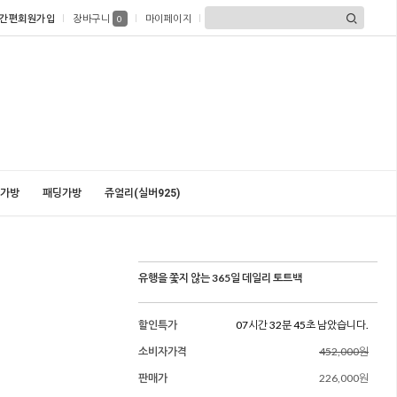
간편회원가입
장바구니
마이페이지
0
가방
패딩가방
쥬얼리(실버925)
유행을 쫓지 않는 365일 데일리 토트백
할인특가
07시간 32분 43초 남았습니다.
소비자가격
452,000원
판매가
226,000원