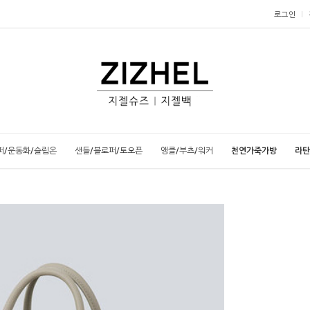
로그인
퍼/운동화/슬립온
샌들/블로퍼/토오픈
앵클/부츠/워커
천연가죽가방
라탄