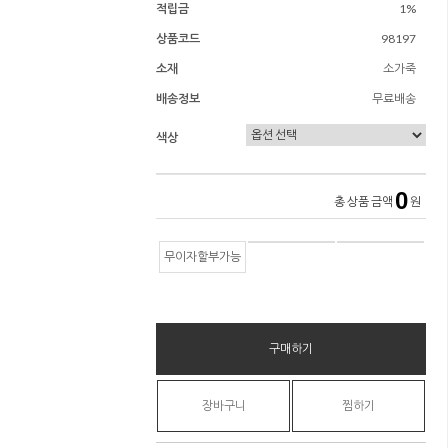
적립금
1%
상품코드
98197
소재
소가죽
배송정보
무료배송
색상
0
총 상품 금액
원
무이자할부가능
구매하기
장바구니
찜하기