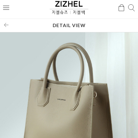
검
검
메
색
색
뉴
DETAIL VIEW