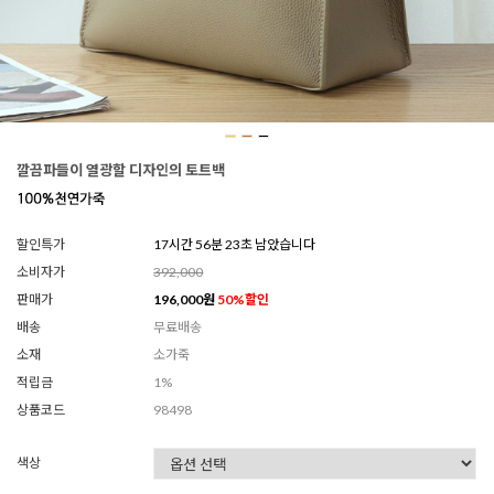
깔끔파들이 열광할 디자인의 토트백
할인특가
17시간 56분 20초 남았습니다
소비자가
392,000
판매가
196,000
원
50
%할인
배송
무료배송
소재
소가죽
적립금
1%
상품코드
98498
색상