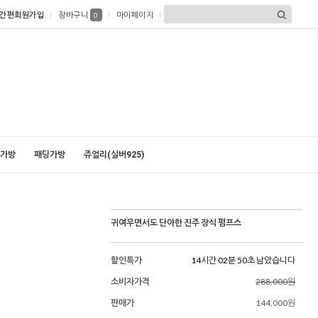
간편회원가입
장바구니
마이페이지
0
가방
패딩가방
쥬얼리(실버925)
귀여우면서도 단아한 진주 장식 펌프스
할인특가
14시간 02분 49초 남았습니다
소비자가격
288,000원
판매가
144,000원