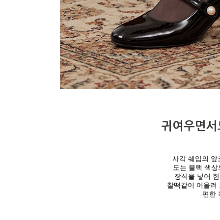
귀여우면서도
사각 쉐입의 
도는 블랙 색상
장식을 넣어 한
찰떡같이 어울려 
편한 