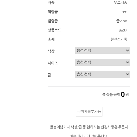
배송
무료배송
적립금
1%
촬영굽
굽 6cm
상품코드
8637
소재
천연소가죽
색상
사이즈
굽
0
총 상품 금액
원
무이자할부가능
발볼이넓거나 색상/굽 등 원하시는 변경사항은 주문시
배송메세지에 적어주세요.