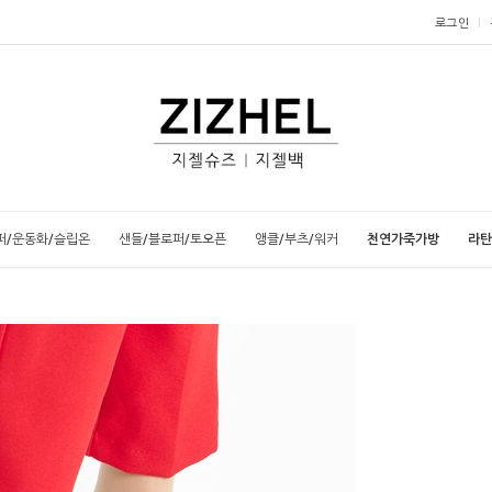
로그인
퍼/운동화/슬립온
샌들/블로퍼/토오픈
앵클/부츠/워커
천연가죽가방
라탄