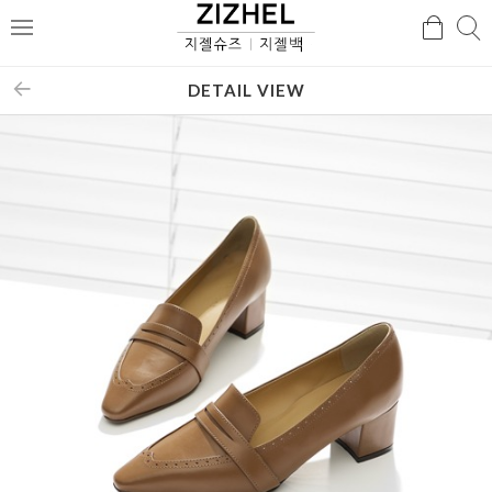
검
검
메
색
색
뉴
DETAIL VIEW