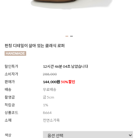
펀칭 디테일이 살아 있는 클래식 로퍼
할인특가
12시간 46분 02초 남았습니다
소비자가
288,000
판매가
144,000
원
50
%할인
배송
무료배송
촬영굽
굽 5cm
적립금
1%
상품코드
8664
소재
천연소가죽
색상