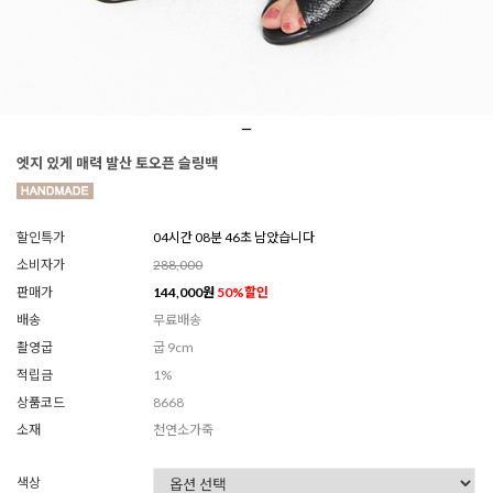
엣지 있게 매력 발산 토오픈 슬링백
할인특가
04시간 08분 44초 남았습니다
소비자가
288,000
판매가
144,000
원
50
%할인
배송
무료배송
촬영굽
굽 9cm
적립금
1%
상품코드
8668
소재
천연소가죽
색상