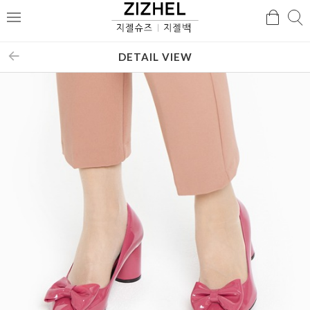
검
검
메
색
색
뉴
DETAIL VIEW