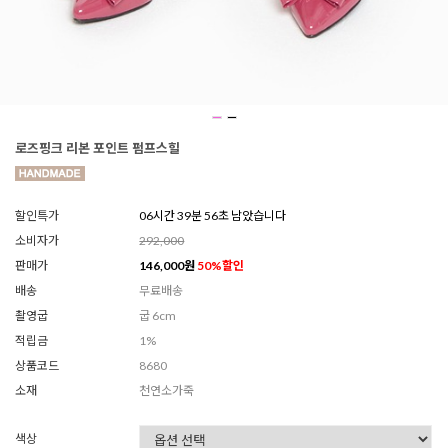
로즈핑크 리본 포인트 펌프스힐
할인특가
06시간 39분 55초 남았습니다
소비자가
292,000
판매가
146,000
원
50
%할인
배송
무료배송
촬영굽
굽 6cm
적립금
1%
상품코드
8680
소재
천연소가죽
색상