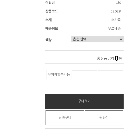
적립금
1%
상품코드
52029
소재
소가죽
배송정보
무료배송
색상
0
총 상품 금액
원
무이자할부가능
구매하기
장바구니
찜하기