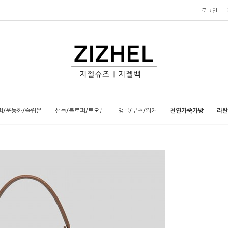
로그인
퍼/운동화/슬립온
샌들/블로퍼/토오픈
앵클/부츠/워커
천연가죽가방
라탄