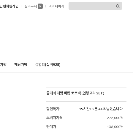
간편회원가입
장바구니
마이페이지
0
가방
패딩가방
쥬얼리(실버925)
클래식 래빗 버킷 토트백 (인형고리 SET)
할인특가
19시간 02분 40초 남았습니다.
소비자가격
272,000원
판매가
136,000원