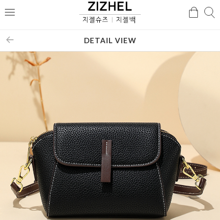
검
검
메
색
색
뉴
DETAIL VIEW