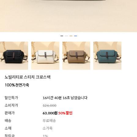
노빌리티로 스티치 크로스백
할인특가
16시간 40분 12초 남았습니다
소비자가
126,000
판매가
63,000
원
50
%할인
배송
무료배송
소재
소가죽
적립금
1%