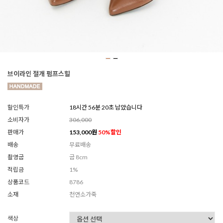
브이라인 절개 펌프스힐
할인특가
18시간 56분 18초 남았습니다
소비자가
306,000
판매가
153,000
원
50
%할인
배송
무료배송
촬영굽
굽 8cm
적립금
1%
상품코드
8786
소재
천연소가죽
색상