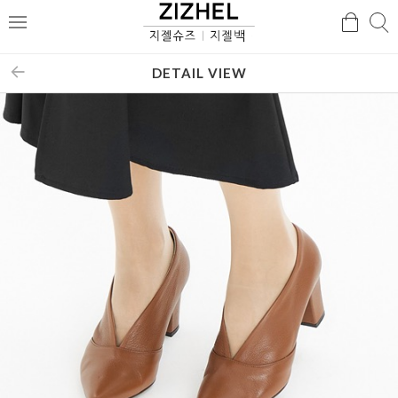
검
검
메
색
색
뉴
DETAIL VIEW