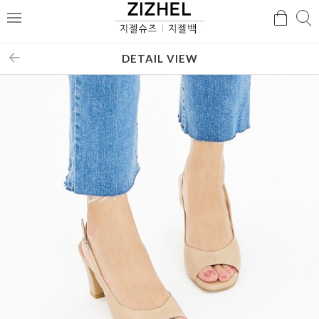
검
검
메
색
색
뉴
DETAIL VIEW