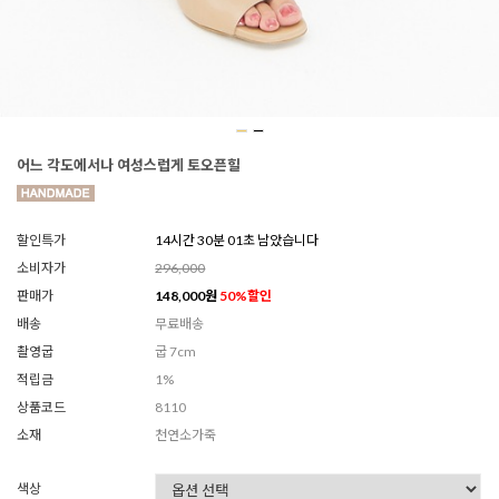
어느 각도에서나 여성스럽게 토오픈힐
할인특가
14시간 29분 59초 남았습니다
소비자가
296,000
판매가
148,000
원
50
%할인
배송
무료배송
촬영굽
굽 7cm
적립금
1%
상품코드
8110
소재
천연소가죽
색상