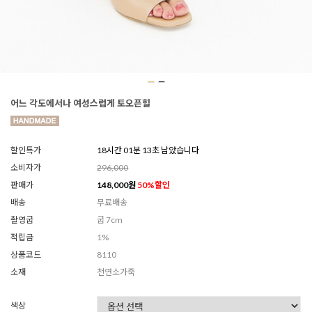
어느 각도에서나 여성스럽게 토오픈힐
할인특가
18시간 01분 11초 남았습니다
소비자가
296,000
판매가
148,000
원
50
%할인
배송
무료배송
촬영굽
굽 7cm
적립금
1%
상품코드
8110
소재
천연소가죽
색상