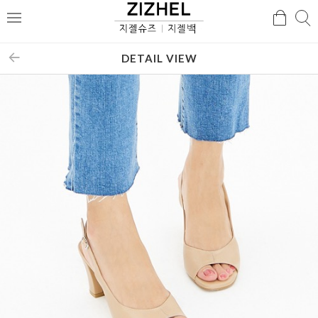
검
검
메
색
색
뉴
DETAIL VIEW