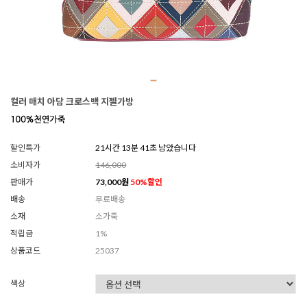
컬러 매치 아담 크로스백 지젤가방
할인특가
21시간 13분 38초 남았습니다
소비자가
146,000
판매가
73,000
원
50
%할인
배송
무료배송
소재
소가죽
적립금
1%
상품코드
25037
색상