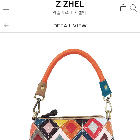
검
검
메
색
색
뉴
DETAIL VIEW