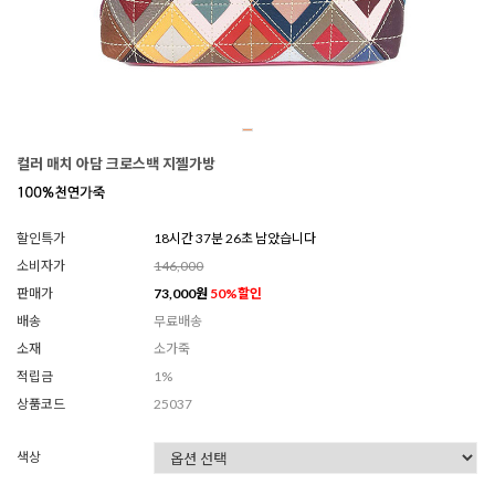
컬러 매치 아담 크로스백 지젤가방
할인특가
18시간 37분 23초 남았습니다
소비자가
146,000
판매가
73,000
원
50
%할인
배송
무료배송
소재
소가죽
적립금
1%
상품코드
25037
색상