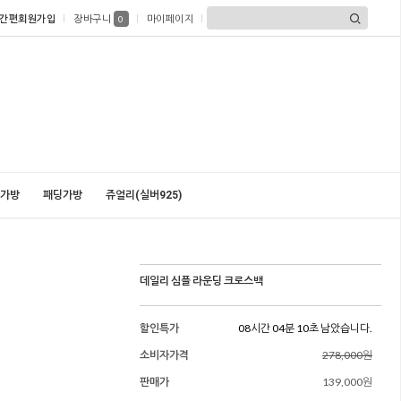
간편회원가입
장바구니
마이페이지
0
가방
패딩가방
쥬얼리(실버925)
데일리 심플 라운딩 크로스백
할인특가
08시간 04분 08초 남았습니다.
소비자가격
278,000원
판매가
139,000원