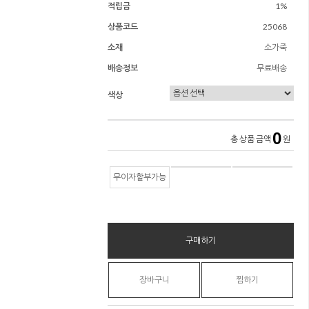
적립금
1%
상품코드
25068
소재
소가죽
배송정보
무료배송
색상
0
총 상품 금액
원
무이자할부가능
구매하기
장바구니
찜하기