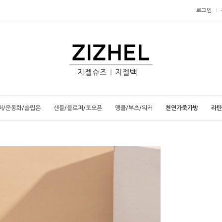
로그인
퍼/운동화/슬립온
샌들/블로퍼/토오픈
앵클/부츠/워커
천연가죽가방
라탄