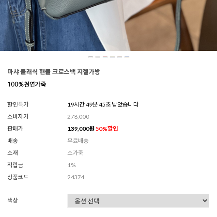
마샤 클래식 핸들 크로스백 지젤가방
할인특가
19시간 49분 41초 남았습니다
소비자가
278,000
판매가
139,000
원
50
%할인
배송
무료배송
소재
소가죽
적립금
1%
상품코드
24374
색상