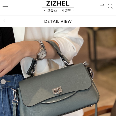
검
검
메
색
색
뉴
DETAIL VIEW