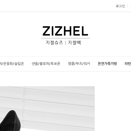
로그인
퍼/운동화/슬립온
샌들/블로퍼/토오픈
앵클/부츠/워커
천연가죽가방
라탄