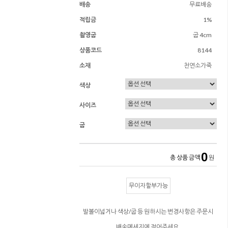
배송
무료배송
적립금
1%
촬영굽
굽 4cm
상품코드
8144
소재
천연소가죽
색상
사이즈
굽
0
총 상품 금액
원
무이자할부가능
발볼이넓거나 색상/굽 등 원하시는 변경사항은 주문시
배송메세지에 적어주세요.