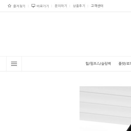
문의하기
상품후기
고객센터
즐겨찾기
바로가기
힐/펌프스/슬링백
플랫/로