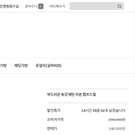
간편회원가입
장바구니
마이페이지
0
가방
패딩가방
쥬얼리(실버925)
부드러운 촉감 패턴 리본 펌프스힐
할인특가
14시간 38분 01초 남았습니다
소비자가격
296,000원
판매가
148,000원