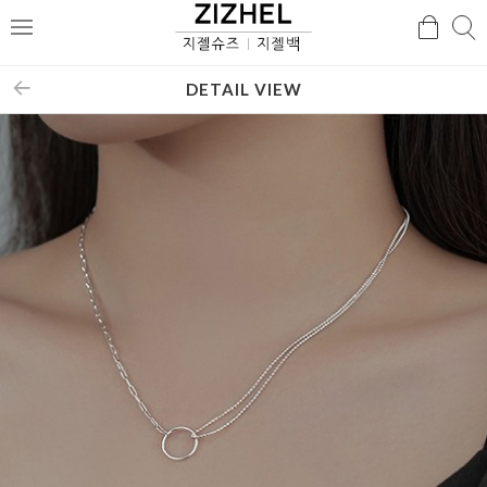
검
검
메
색
색
뉴
DETAIL VIEW