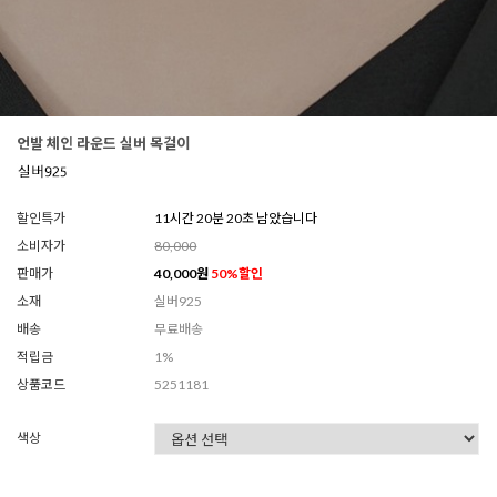
언발 체인 라운드 실버 목걸이
할인특가
11시간 20분 18초 남았습니다
소비자가
80,000
판매가
40,000
원
50
%할인
소재
실버925
배송
무료배송
적립금
1%
상품코드
5251181
색상