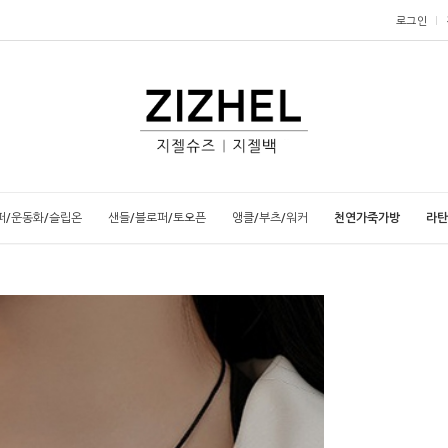
로그인
퍼/운동화/슬립온
샌들/블로퍼/토오픈
앵클/부츠/워커
천연가죽가방
라탄