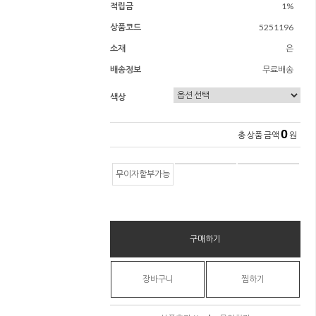
적립금
1%
상품코드
5251196
소재
은
배송정보
무료배송
색상
0
총 상품 금액
원
무이자할부가능
구매하기
장바구니
찜하기