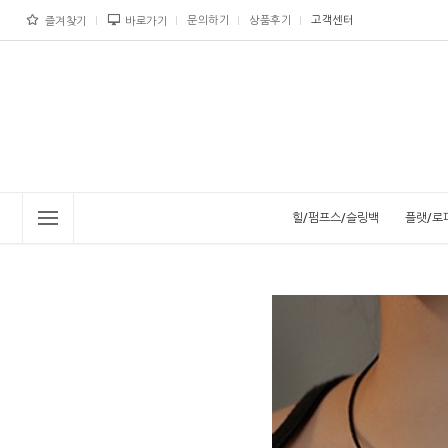
문의하기
상품후기
고객센터
즐겨찾기
바로가기
힐/펌프스/슬링백
플랫/로