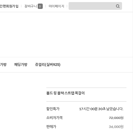
간편회원가입
장바구니
마이페이지
0
가방
패딩가방
쥬얼리(실버925)
볼드 링 블랙 스트랩 목걸이
할인특가
17시간 00분 28초 남았습니다.
소비자가격
72,000원
판매가
36,000원