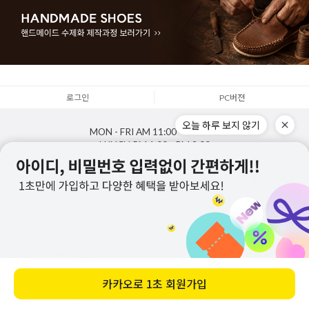
로그인
PC버젼
오늘 하루 보지 않기
MON - FRI
AM 11:00 - PM 5:00
LUNCH
PM 1:00 - PM 2:00
SAT,SUN,HOLIDAY
OFF
통화량이 많아 연결이 어려울경우 문의하기 게시판을 이용해주세요.
최대한 신속한 답변드리겠습니다.
1688-5143
게시판 문의하기
BANK & 사업자정보
카카오로
1초 회원가입
Copyright
주식회사지젤
. All rights reserved. Designed by zizhel.co.kr
메뉴
홈
찜
장바구니
앱다운
마이