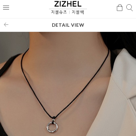
검
검
메
색
색
뉴
DETAIL VIEW