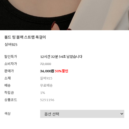
볼드 링 블랙 스트랩 목걸이
할인특가
12시간 32분 52초 남았습니다
소비자가
72,000
판매가
36,000
원
50
%할인
소재
실버925
배송
무료배송
적립금
1%
상품코드
5251196
색상