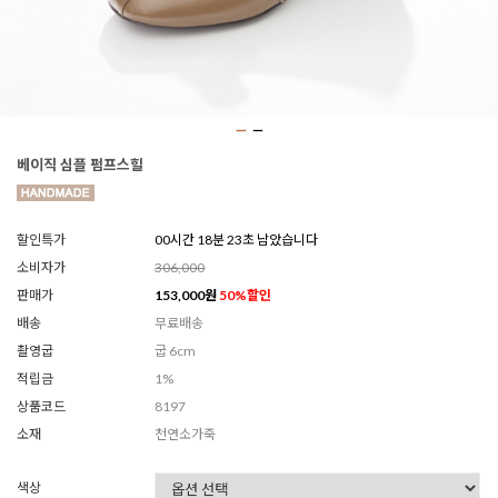
베이직 심플 펌프스힐
할인특가
00시간 18분 21초 남았습니다
소비자가
306,000
판매가
153,000
원
50
%할인
배송
무료배송
촬영굽
굽 6cm
적립금
1%
상품코드
8197
소재
천연소가죽
색상