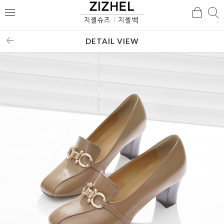
검
검
메
색
색
뉴
DETAIL VIEW