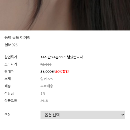
동백 골드 이어링
할인특가
14시간 24분 53초 남았습니다
소비자가
72,000
판매가
36,000
원
50
%할인
소재
실버925
배송
무료배송
적립금
1%
상품코드
J418
색상