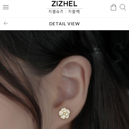
검
검
메
색
색
뉴
DETAIL VIEW