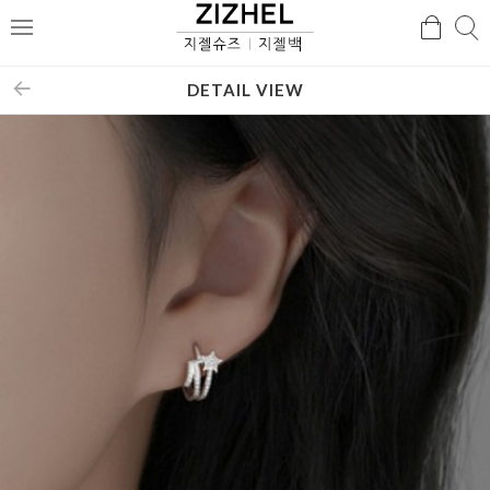
검
검
메
색
색
뉴
DETAIL VIEW