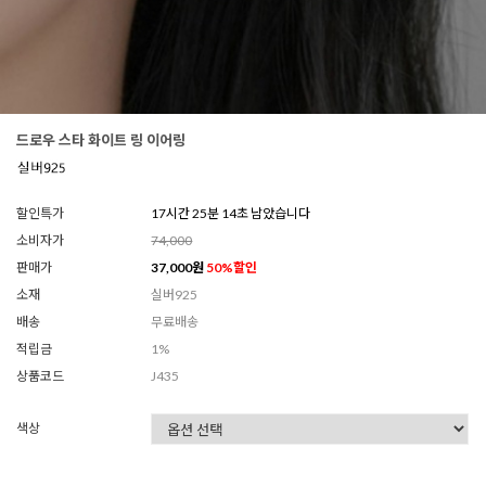
드로우 스타 화이트 링 이어링
할인특가
17시간 25분 12초 남았습니다
소비자가
74,000
판매가
37,000
원
50
%할인
소재
실버925
배송
무료배송
적립금
1%
상품코드
J435
색상