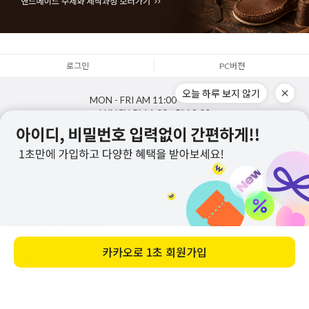
로그인
PC버젼
오늘 하루 보지 않기
MON - FRI
AM 11:00 - PM 5:00
LUNCH
PM 1:00 - PM 2:00
SAT,SUN,HOLIDAY
OFF
통화량이 많아 연결이 어려울경우 문의하기 게시판을 이용해주세요.
최대한 신속한 답변드리겠습니다.
1688-5143
게시판 문의하기
BANK & 사업자정보
카카오로
1초 회원가입
Copyright
주식회사지젤
. All rights reserved. Designed by zizhel.co.kr
메뉴
홈
찜
장바구니
앱다운
마이