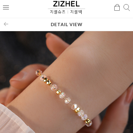
검
검
메
색
색
뉴
DETAIL VIEW