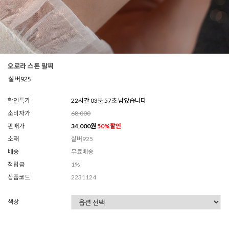
오로라 스톤 팔찌
할인특가
22시간 03분 55초 남았습니다
소비자가
68,000
판매가
34,000
원
50
%할인
소재
실버925
배송
무료배송
적립금
1%
상품코드
2231124
색상