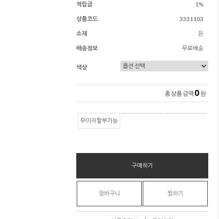
적립금
1%
상품코드
3331103
소재
은
배송정보
무료배송
색상
0
총 상품 금액
원
무이자할부가능
구매하기
장바구니
찜하기