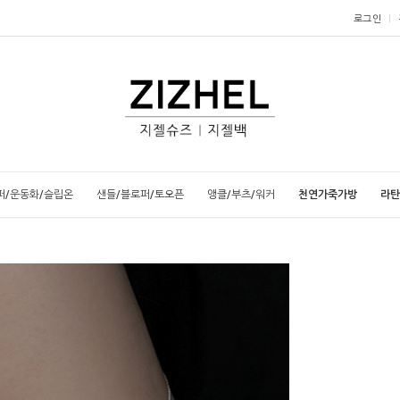
로그인
퍼/운동화/슬립온
샌들/블로퍼/토오픈
앵클/부츠/워커
천연가죽가방
라탄