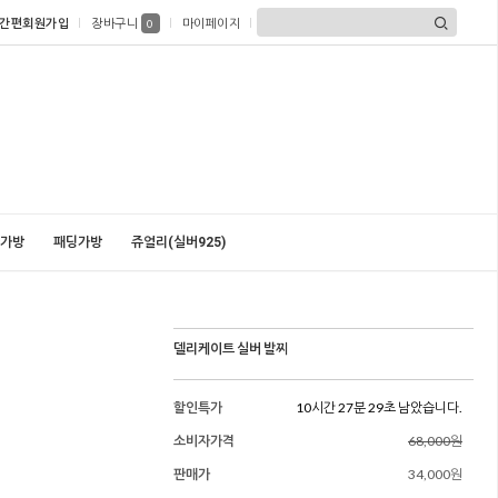
간편회원가입
장바구니
마이페이지
0
가방
패딩가방
쥬얼리(실버925)
델리케이트 실버 발찌
할인특가
10시간 27분 27초 남았습니다.
소비자가격
68,000원
판매가
34,000원