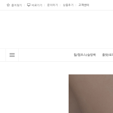
문의하기
상품후기
고객센터
즐겨찾기
바로가기
힐/펌프스/슬링백
플랫/로