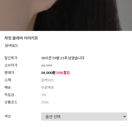
차밍 클래버 이어커프
할인특가
18시간 59분 20초 남았습니다
소비자가
68,000
판매가
34,000
원
50
%할인
소재
실버925
배송
무료배송
적립금
1%
상품코드
J506
색상