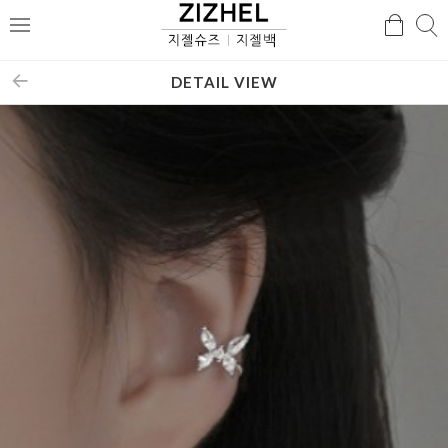
검
검
메
색
색
뉴
DETAIL VIEW