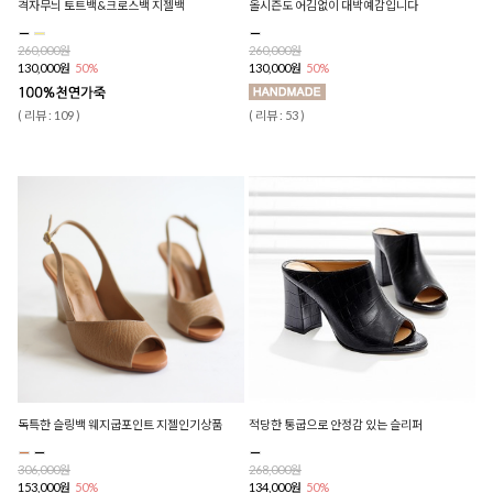
격자무늬 토트백&크로스백 지젤백
올시즌도 어김없이 대박예감입니다
260,000원
260,000원
130,000원
50%
130,000원
50%
( 리뷰 : 109 )
( 리뷰 : 53 )
독특한 슬링백 웨지굽포인트 지젤인기상품
적당한 통굽으로 안정감 있는 슬리퍼
306,000원
268,000원
153,000원
50%
134,000원
50%