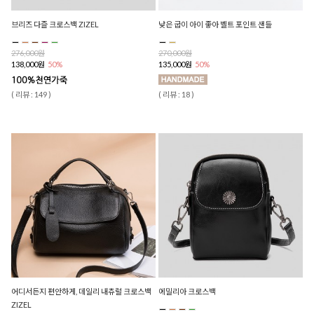
브리즈 다즐 크로스백 ZIZEL
낮은 굽이 아이 좋아 벨트 포인트 샌들
276,000원
270,000원
138,000원
50%
135,000원
50%
( 리뷰 : 149 )
( 리뷰 : 18 )
어디서든지 편안하게, 데일리 내츄럴 크로스백
에밀리아 크로스백
ZIZEL