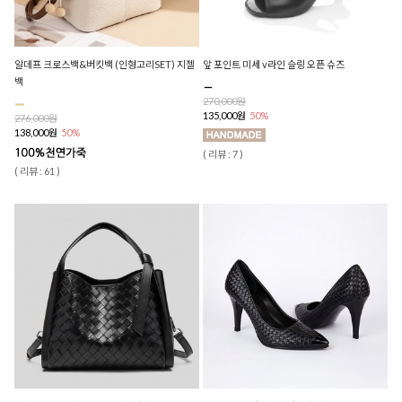
알데프 크로스백&버킷백 (인형고리SET) 지젤
앞 포인트 미세 v라인 슬링 오픈 슈즈
백
270,000원
135,000원
50%
276,000원
138,000원
50%
( 리뷰 : 7 )
( 리뷰 : 61 )