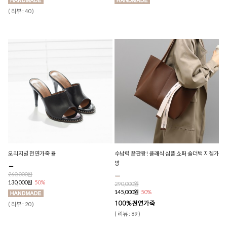
( 리뷰 : 40 )
오리지널 천연가죽 뮬
수납력 끝판왕! 클래식 심플 쇼퍼 숄더백 지젤가
방
260,000원
130,000원
50%
290,000원
145,000원
50%
( 리뷰 : 20 )
( 리뷰 : 89 )