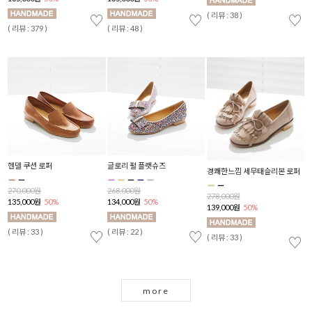
( 리뷰 : 3 )
♡
♡
♡
( 리뷰 : 104 )
( 리뷰 : 40 )
H장식 포인트 블로퍼
무심한듯 가볍고 시원한 느낌의
적당한 통굽으로 안정감 있
리본 로퍼
슈즈
리퍼
268,000원
134,000원
50%
268,000원
268,000원
134,000원
50%
134,000원
50%
( 리뷰 : 41 )
♡
♡
♡
( 리뷰 : 33 )
( 리뷰 : 45 )
more