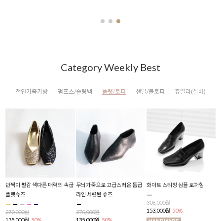
Category Weekly Best
천연가죽가방
펌프스/슬링백
플랫/로퍼
샌달/블로퍼
쥬얼리(실버)
로퍼힐
폴딩 화이트샌들
베이지톤의 매력 신은 듯 안 신은
데님 팬츠와 찰떡 멋스러운
듯 누드샌들
소가죽 샌들
298,000원
149,000원
50%
288,000원
268,000원
144,000원
50%
134,000원
50%