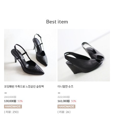
Best item
꼬임패턴 가죽으로 느낌살린 슬링백
미니멀한 슈즈
260,000원
322,000원
130,000원
50%
161,000원
50%
( 리뷰 : 250 )
( 리뷰 : 26 )