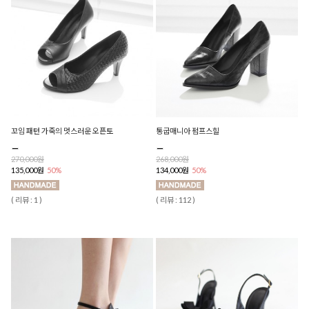
꼬임 패턴 가죽의 멋스러운 오픈토
통굽매니아 펌프스힐
270,000원
268,000원
135,000원
50%
134,000원
50%
( 리뷰 : 1 )
( 리뷰 : 112 )