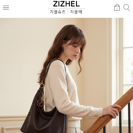
검
검
1
메
색
색
뉴