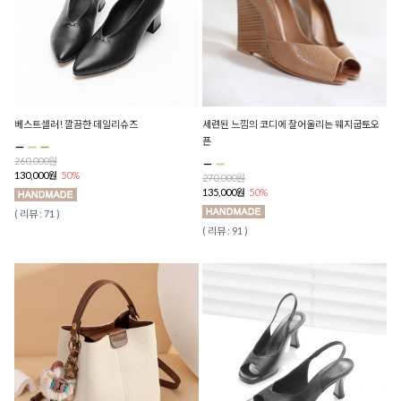
베스트셀러! 깔끔한 데일리슈즈
세련된 느낌의 코디에 잘어울리는 웨지굽토오
픈
260,000원
130,000원
50%
270,000원
135,000원
50%
( 리뷰 : 71 )
( 리뷰 : 91 )