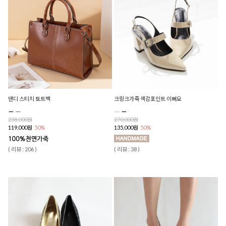
댄디 스티치 토트백
크링크가죽 색감포인트 이뻐요
238,000원
270,000원
119,000원
50%
135,000원
50%
( 리뷰 : 206 )
( 리뷰 : 38 )