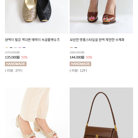
반짝이 펄감 색다른 매력의 속굽플랫슈즈
모던한 명품스타일을 완벽 재현한 수제화
270,000원
288,000원
135,000원
50%
144,000원
50%
( 리뷰 : 379 )
( 리뷰 : 129 )