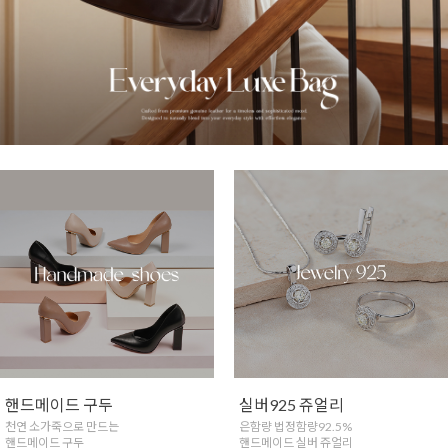
핸드메이드 구두
실버925 쥬얼리
천연 소가죽으로 만드는
은함량 법정함량92.5%
핸드메이드 구두
핸드메이드 실버 쥬얼리