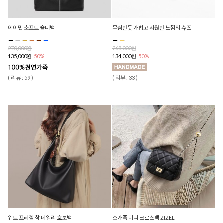
에이민 소프트 숄더백
무심한듯 가볍고 시원한 느낌의 슈즈
270,000원
268,000원
135,000원
50%
134,000원
50%
( 리뷰 : 59 )
( 리뷰 : 33 )
위트 프레첼 참 데일리 호보백
소가죽 미니 크로스백 ZIZEL