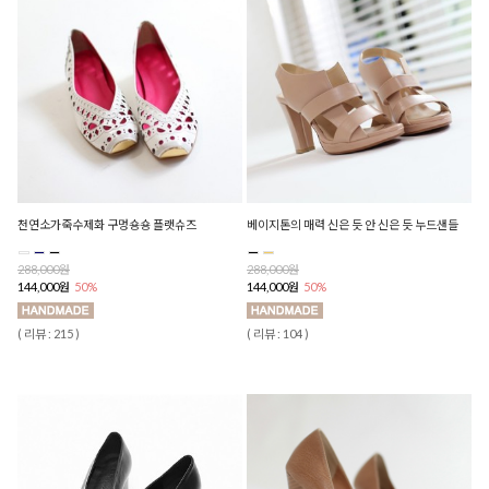
천연소가죽수제화 구멍숑숑 플랫슈즈
베이지톤의 매력 신은 듯 안 신은 듯 누드샌들
288,000원
288,000원
144,000원
50%
144,000원
50%
( 리뷰 : 215 )
( 리뷰 : 104 )