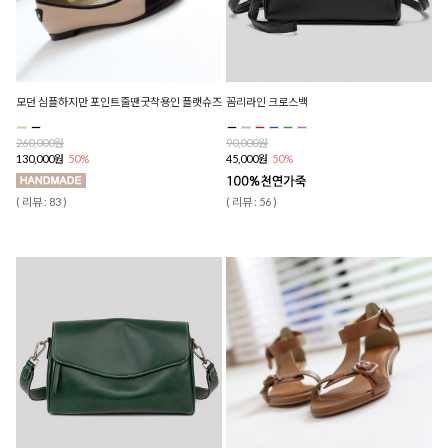
모던 심플하지만 포인트줄땐굿착용인 플랫슈즈
꼼리라인 크로스백
260,000원
90,000원
130,000원
50%
45,000원
50%
( 리뷰 : 83 )
( 리뷰 : 56 )