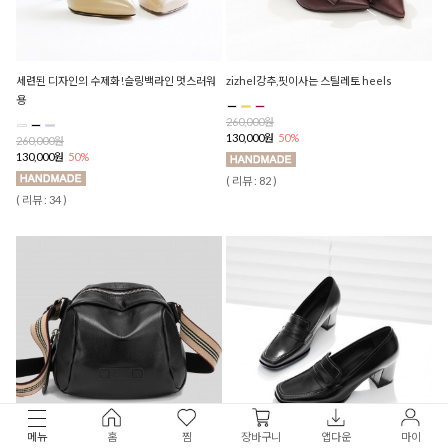
세련된 디자인의 수제화!슬링백라인 멋스러워
zizhel강추,핏이사는 스틸레토 heels
용
260,000원
130,000원
50%
260,000원
130,000원
50%
( 리뷰 : 82 )
( 리뷰 : 34 )
메뉴
홈
찜
장바구니
앱다운
마이