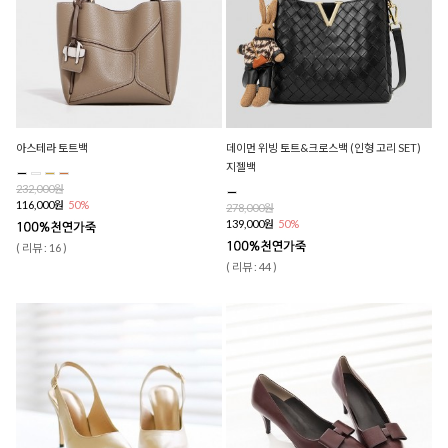
아스테라 토트백
데이먼 위빙 토트&크로스백 (인형 고리 SET)
지젤백
232,000원
116,000원
50%
278,000원
139,000원
50%
( 리뷰 : 16 )
( 리뷰 : 44 )