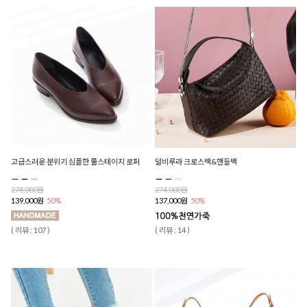
고급스러운 분위기 심플한 풀스테이지 로퍼
덜비루라 크로스백&핸들백
278,000원
274,000원
139,000원
50%
137,000원
50%
( 리뷰 : 107 )
( 리뷰 : 14 )