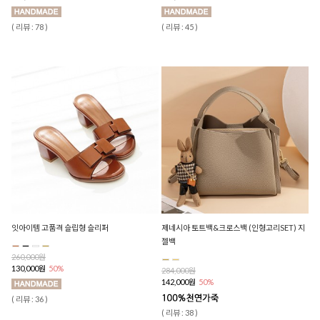
( 리뷰 : 78 )
( 리뷰 : 45 )
잇아이템 고품격 슬립형 슬리퍼
제네시아 토트백&크로스백 (인형고리SET) 지
젤백
260,000원
130,000원
50%
284,000원
142,000원
50%
( 리뷰 : 36 )
( 리뷰 : 38 )