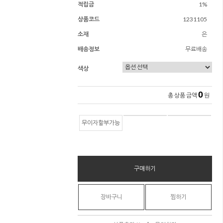
적립금
1%
상품코드
1231105
소재
은
배송정보
무료배송
색상
0
총 상품 금액
원
무이자할부가능
구매하기
장바구니
찜하기