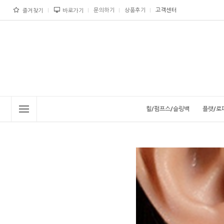
문의하기
상품후기
고객센터
즐겨찾기
바로가기
힐/펌프스/슬링백
플랫/로