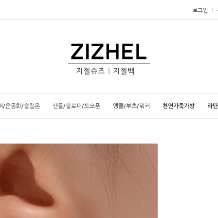
로그인
퍼/운동화/슬립온
샌들/블로퍼/토오픈
앵클/부츠/워커
천연가죽가방
라탄