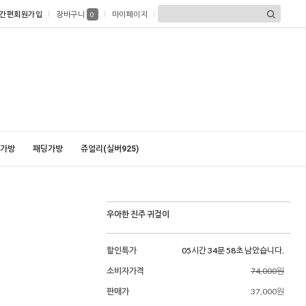
간편회원가입
장바구니
마이페이지
0
가방
패딩가방
쥬얼리(실버925)
우아한 진주 귀걸이
할인특가
05시간 34분 56초 남았습니다.
소비자가격
74,000원
판매가
37,000원